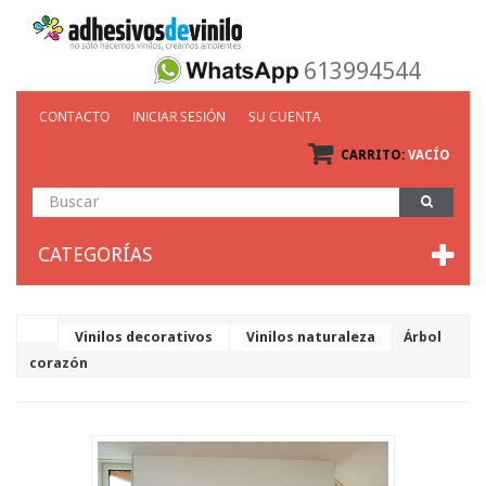
613994544
CONTACTO
INICIAR SESIÓN
SU CUENTA
CARRITO:
VACÍO
CATEGORÍAS
Vinilos decorativos
Vinilos naturaleza
Árbol
corazón