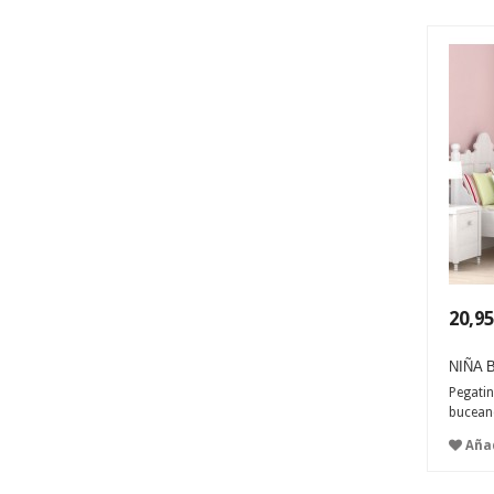
20,95
NIÑA
Pegatin
buceand
Añad