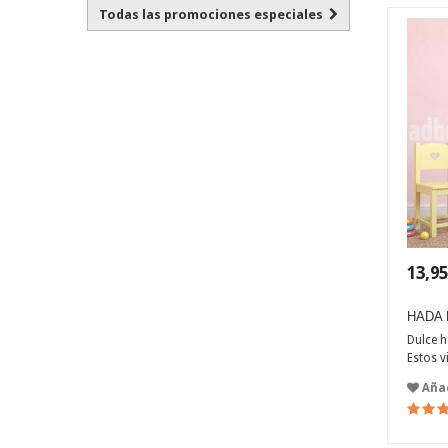
Todas las promociones especiales
13,95
HADA 
Dulce h
Estos v
Añad