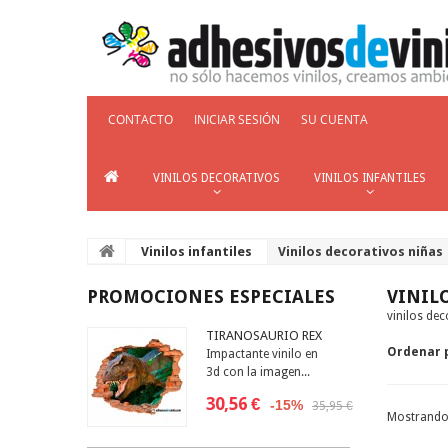
CONTACTO
INICIAR SESIÓN
SU CUENTA
VINILOS DECORATIVOS
VINILOS INFANTILES
Vinilos infantiles
Vinilos decorativos niñas
PROMOCIONES ESPECIALES
VINIL
vinilos dec
TIRANOSAURIO REX
Ordenar 
Impactante vinilo en
3d con la imagen...
30,56 €
-15%
35,95 €
Mostrando 