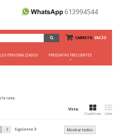
613994544
CARRITO:
VACÍO
ILOS PERSONALIZADOS
PREGUNTAS FRECUENTES
e la casa.
Vista:
Cuadrícula
Lista
2
Siguiente
Mostrar todos