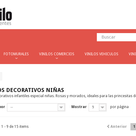
FOTOMURALES
VINILOS COMERCIOS
VINILOS VEHICULOS
VIN
OS DECORATIVOS NIÑAS
orativos infantiles especial niñas. Rosas y morados, ideales para las princesitas d
por
Mostrar
por página
--
9
1 - 9 de 15 items
Anterior
1