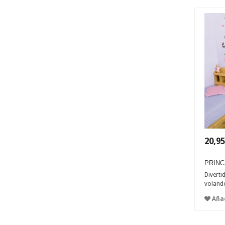
20,95
PRINC
Diverti
volando
Añad