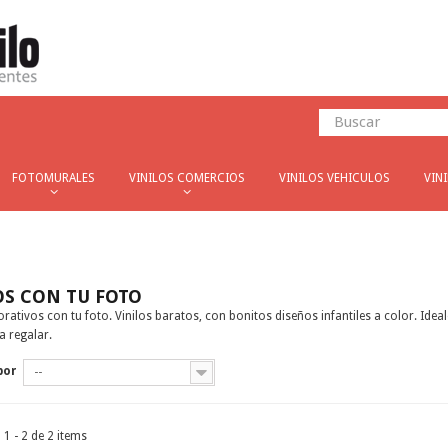
FOTOMURALES
VINILOS COMERCIOS
VINILOS VEHICULOS
VIN
OS CON TU FOTO
orativos con tu foto. Vinilos baratos, con bonitos diseños infantiles a color. Ide
a regalar.
por
--
1 - 2 de 2 items