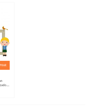
PRAR
un
zado....