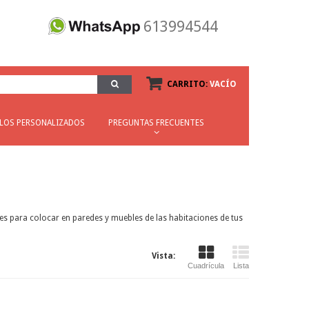
613994544
CARRITO:
VACÍO
ILOS PERSONALIZADOS
PREGUNTAS FRECUENTES
ales para colocar en paredes y muebles de las habitaciones de tus
Vista:
Cuadrícula
Lista