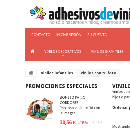
CONTACTO
INICIAR SESIÓN
SU CUENTA
VINILOS DECORATIVOS
VINILOS INFANTILES
Vinilos infantiles
Vinilos con tu foto
PROMOCIONES ESPECIALES
VINIL
vinilos dec
BONITO PATIO
hijos o par
CORDOBÉS
Ordenar 
Precioso vinilo en 3d con
la imagen...
30,56 €
-15%
35,95 €
Mostrando 