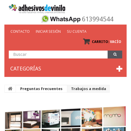
613994544
CONTACTO
INICIAR SESIÓN
SU CUENTA
CARRITO:
VACÍO
CATEGORÍAS
Preguntas Frecuentes
Trabajos a medida