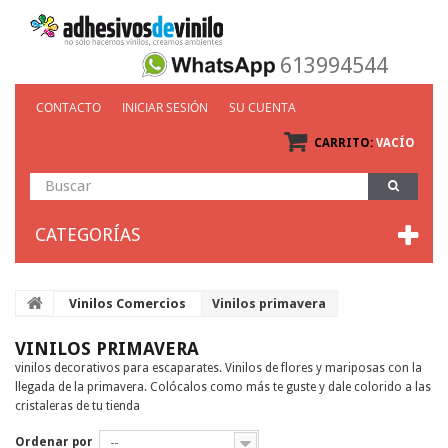
613994544
CONTACTO
INICIAR SESIÓN
SU CUENTA
CARRITO:
VACÍO
CATEGORÍAS
Vinilos Comercios
Vinilos primavera
VINILOS PRIMAVERA
vinilos decorativos para escaparates. Vinilos de flores y mariposas con la
llegada de la primavera. Colócalos como más te guste y dale colorido a las
cristaleras de tu tienda
Ordenar por
--