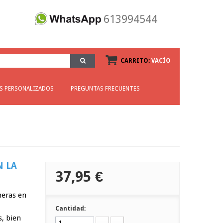
613994544
CARRITO:
VACÍO
OS PERSONALIZADOS
PREGUNTAS FRECUENTES
N LA
37,95 €
meras en
Cantidad:
, bien