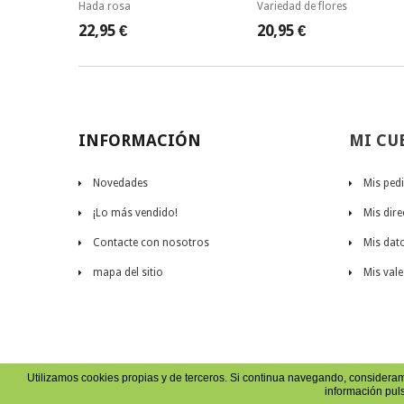
Hada rosa
Variedad de flores
22,95 €
20,95 €
INFORMACIÓN
MI CU
Novedades
Mis ped
¡Lo más vendido!
Mis dir
Contacte con nosotros
Mis dat
mapa del sitio
Mis vale
Utilizamos cookies propias y de terceros. Si continua navegando, considera
información pu