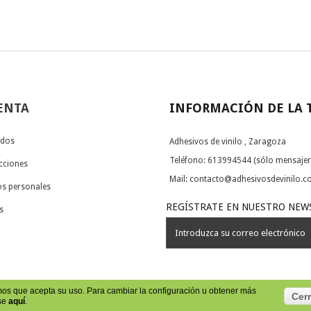
ENTA
INFORMACIÓN DE LA 
idos
Adhesivos de vinilo , Zaragoza
Teléfono:
613994544 (sólo mensajer
ecciones
Mail:
contacto@adhesivosdevinilo.
os personales
REGÍSTRATE EN NUESTRO NEW
s
mos que acepta su uso. Para cambiar la configuración u obtener más
Cerr
lse
aquí
.