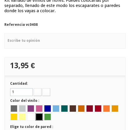
Kit variado de vinilos de flores. Puedes colocarlas por
separado, llenado de este modo los escaparates o paredes
donde los vayas a colocar.
Referencia
vc0408
Escribe tu opinión
13,95 €
Cantidad:
Color del vinilo :
Elige tu color de pared :