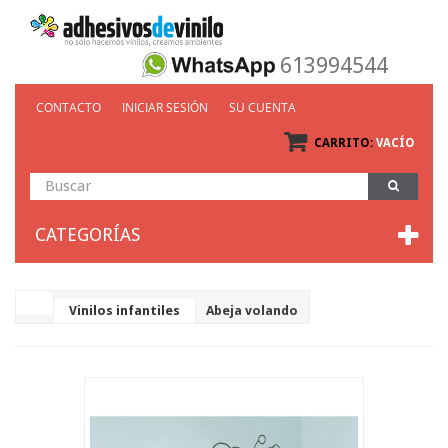
613994544
CONTACTO
INICIAR SESIÓN
SU CUENTA
CARRITO:
VACÍO
CATEGORÍAS
Vinilos infantiles
Abeja volando