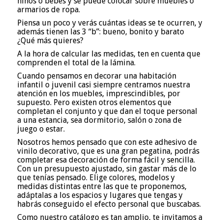
niños o bebés y se puede colocar sobre muebles o
armarios de ropa.
Piensa un poco y verás cuántas ideas se te ocurren, y
además tienen las 3 “b”: bueno, bonito y barato
¿Qué más quieres?
A la hora de calcular las medidas, ten en cuenta que
comprenden el total de la lámina.
Cuando pensamos en decorar una habitación
infantil o juvenil casi siempre centramos nuestra
atención en los muebles, imprescindibles, por
supuesto. Pero existen otros elementos que
completan el conjunto y que dan el toque personal
a una estancia, sea dormitorio, salón o zona de
juego o estar.
Nosotros hemos pensado que con este adhesivo de
vinilo decorativo, que es una gran pegatina, podrás
completar esa decoración de forma fácil y sencilla.
Con un presupuesto ajustado, sin gastar más de lo
que tenías pensado. Elige colores, modelos y
medidas distintas entre las que te proponemos,
adáptalas a los espacios y lugares que tengas y
habrás conseguido el efecto personal que buscabas.
Como nuestro catálogo es tan amplio, te invitamos a