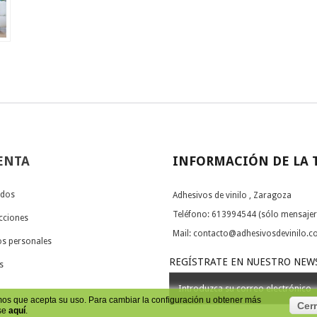
ENTA
INFORMACIÓN DE LA 
idos
Adhesivos de vinilo , Zaragoza
Teléfono:
613994544 (sólo mensajer
ecciones
Mail:
contacto@adhesivosdevinilo.
os personales
REGÍSTRATE EN NUESTRO NEW
s
mos que acepta su uso. Para cambiar la configuración u obtener más
Cerr
lse
aquí
.