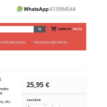
613994544
CARRITO:
VACÍO
OS PERSONALIZADOS
PREGUNTAS FRECUENTES
S
25,95 €
aredes
ue
Cantidad:
o, etc.