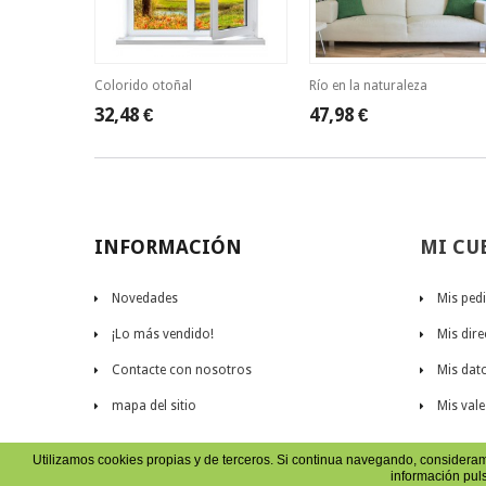
Colorido otoñal
Río en la naturaleza
32,48 €
47,98 €
INFORMACIÓN
MI CU
Novedades
Mis ped
¡Lo más vendido!
Mis dir
Contacte con nosotros
Mis dat
mapa del sitio
Mis vale
Utilizamos cookies propias y de terceros. Si continua navegando, considera
información pu