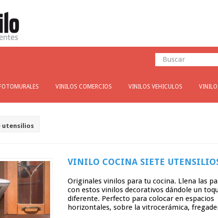
FOTOMURALES
VINILOS COMERCIOS
VINILOS VEHICULOS
VINIL
 utensilios
VINILO COCINA SIETE UTENSILIO
Originales vinilos para tu cocina. Llena las p
con estos vinilos decorativos dándole un toq
diferente. Perfecto para colocar en espacios
horizontales, sobre la vitrocerámica, fregader