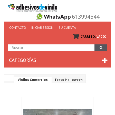
613994544
CONTACTO
INICIAR SESIÓN
SU CUENTA
CARRITO:
VACÍO
CATEGORÍAS
Vinilos Comercios
Texto Halloween