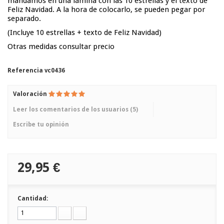
mandamos en una lámina con las 10 estrellas y el texto de
Feliz Navidad. A la hora de colocarlo, se pueden pegar por
separado.
(Incluye 10 estrellas + texto de Feliz Navidad)
Otras medidas consultar precio
Referencia
vc0436
Valoración
Leer los comentarios de los usuarios (
5
)
Escribe tu opinión
29,95 €
Cantidad: