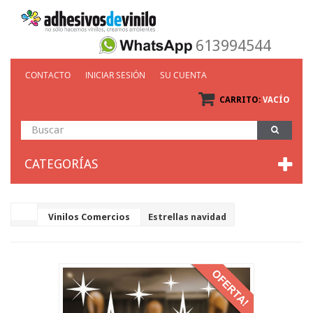
613994544
CONTACTO
INICIAR SESIÓN
SU CUENTA
CARRITO:
VACÍO
CATEGORÍAS
Vinilos Comercios
Estrellas navidad