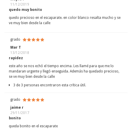
11/12/2019
quedo muy bonito
quedo precioso en el escaparate. en color blanco resalta mucho y se
ve muy bien desde la calle
grado
Mar T
13/12/2018
rapidez
este año se nos echó el tiempo encima. Les llamé para que me lo
mandaran urgente y llegó enseguida. Además ha quedado precioso,
se ve muy bien desde la calle
3 de 3 personas encontraron esta crítica útil.
grado
jaime r
29/11/2017
bonito
queda bonito en el escaparate