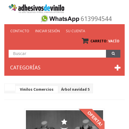
613994544
CONTACTO
INICIAR SESIÓN
SU CUENTA
CARRITO:
VACÍO
CATEGORÍAS
Vinilos Comercios
Árbol navidad 5