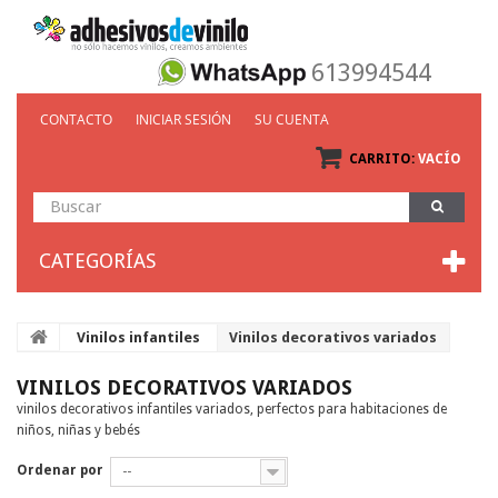
613994544
CONTACTO
INICIAR SESIÓN
SU CUENTA
CARRITO:
VACÍO
CATEGORÍAS
Vinilos infantiles
Vinilos decorativos variados
VINILOS DECORATIVOS VARIADOS
vinilos decorativos infantiles variados, perfectos para habitaciones de
niños, niñas y bebés
Ordenar por
--