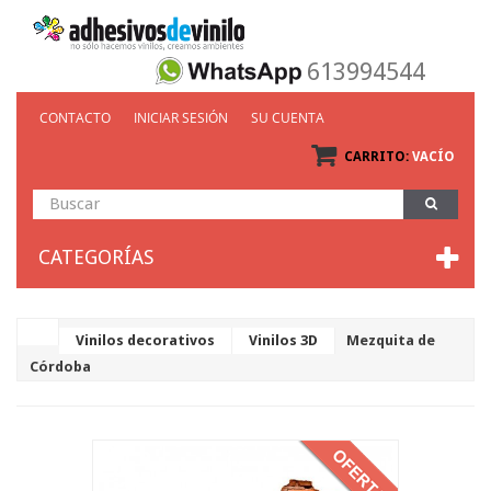
613994544
CONTACTO
INICIAR SESIÓN
SU CUENTA
CARRITO:
VACÍO
CATEGORÍAS
Vinilos decorativos
Vinilos 3D
Mezquita de
Córdoba