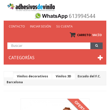
613994544
CONTACTO
INICIAR SESIÓN
SU CUENTA
CARRITO:
VACÍO
CATEGORÍAS
Vinilos decorativos
Vinilos 3D
Escudo del F.C.
Barcelona