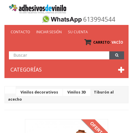
613994544
CONTACTO
INICIAR SESIÓN
SU CUENTA
CARRITO:
VACÍO
CATEGORÍAS
Vinilos decorativos
Vinilos 3D
Tiburón al
acecho