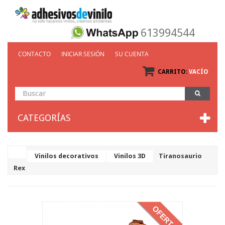
613994544
CONTACTO
INICIAR SESIÓN
SU CUENTA
CARRITO:
VACÍO
CATEGORÍAS
Vinilos decorativos
Vinilos 3D
Tiranosaurio
Rex