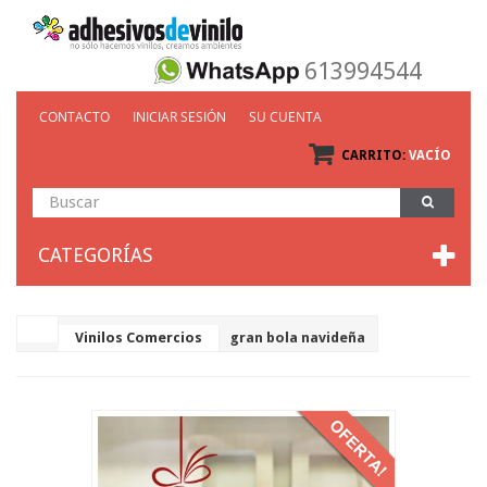
613994544
CONTACTO
INICIAR SESIÓN
SU CUENTA
CARRITO:
VACÍO
CATEGORÍAS
Vinilos Comercios
gran bola navideña