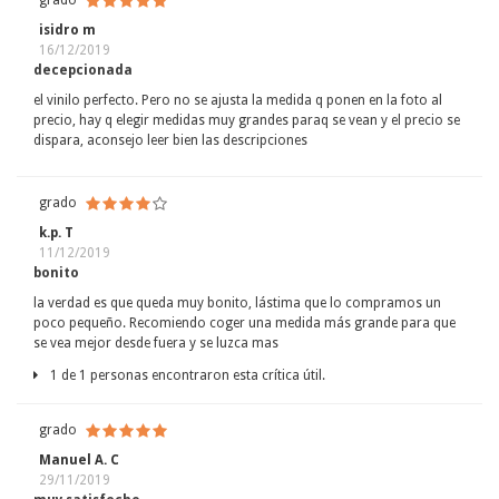
grado
isidro m
16/12/2019
decepcionada
el vinilo perfecto. Pero no se ajusta la medida q ponen en la foto al
precio, hay q elegir medidas muy grandes paraq se vean y el precio se
dispara, aconsejo leer bien las descripciones
grado
k.p. T
11/12/2019
bonito
la verdad es que queda muy bonito, lástima que lo compramos un
poco pequeño. Recomiendo coger una medida más grande para que
se vea mejor desde fuera y se luzca mas
1 de 1 personas encontraron esta crítica útil.
grado
Manuel A. C
29/11/2019