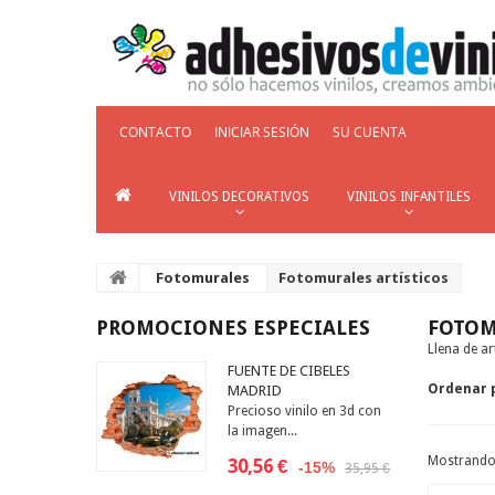
CONTACTO
INICIAR SESIÓN
SU CUENTA
VINILOS DECORATIVOS
VINILOS INFANTILES
Fotomurales
Fotomurales artísticos
PROMOCIONES ESPECIALES
FOTOM
Llena de a
FUENTE DE CIBELES
Ordenar 
MADRID
Precioso vinilo en 3d con
la imagen...
Mostrando 
30,56 €
-15%
35,95 €