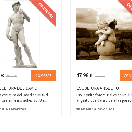
 €
47,98 €
COMPRAR
COM
95,95 €
95,95 €
CULTURA DEL DAVID
ESCULTURA ANGELITO
escutura del David de Miguel
Este bonito fotomural es de un du
hora en vinilo adhesivo. Un...
angelito que dará vida a las parede
ir a favoritos
Añadir a favoritos