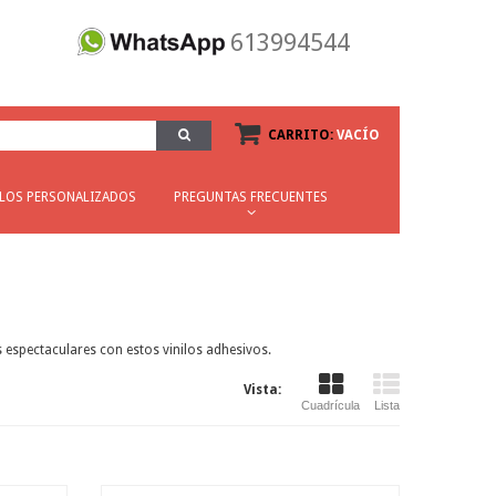
613994544
CARRITO:
VACÍO
ILOS PERSONALIZADOS
PREGUNTAS FRECUENTES
 espectaculares con estos vinilos adhesivos.
Vista:
Cuadrícula
Lista