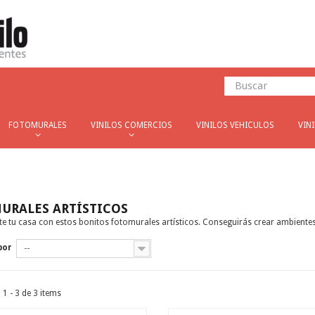
FOTOMURALES
VINILOS COMERCIOS
VINILOS VEHICULOS
VIN
URALES ARTÍSTICOS
rte tu casa con estos bonitos fotomurales artísticos. Conseguirás crear ambientes
por
--
1 - 3 de 3 items