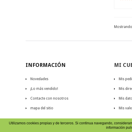
Mostrando 
INFORMACIÓN
MI CU
Novedades
Mis ped
¡Lo más vendido!
Mis dir
Contacte con nosotros
Mis dat
mapa del sitio
Mis vale
Utilizamos cookies propias y de terceros. Si continua navegando, considera
información pu