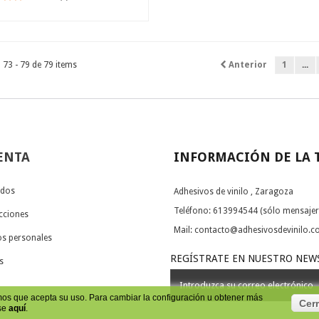
73 - 79 de 79 items
Anterior
1
...
ENTA
INFORMACIÓN DE LA 
idos
Adhesivos de vinilo , Zaragoza
Teléfono:
613994544 (sólo mensajer
ecciones
Mail:
contacto@adhesivosdevinilo.
os personales
REGÍSTRATE EN NUESTRO NEW
s
mos que acepta su uso. Para cambiar la configuración u obtener más
Cerr
lse
aquí
.