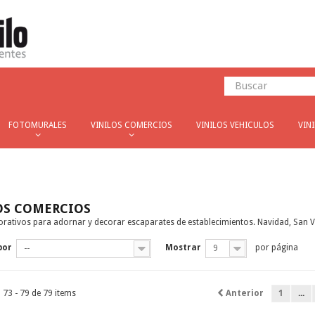
FOTOMURALES
VINILOS COMERCIOS
VINILOS VEHICULOS
VIN
OS COMERCIOS
corativos para adornar y decorar escaparates de establecimientos. Navidad, San Va
por
Mostrar
por página
--
9
73 - 79 de 79 items
Anterior
1
...