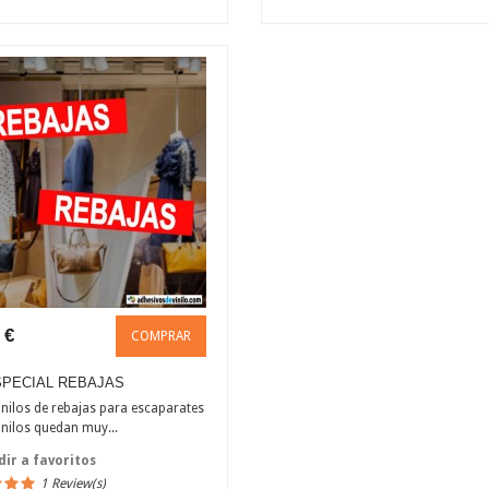
 €
COMPRAR
SPECIAL REBAJAS
vinilos de rebajas para escaparates
inilos quedan muy...
ir a favoritos
1 Review(s)