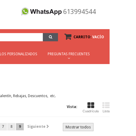
613994544
CARRITO:
VACÍO
ILOS PERSONALIZADOS
PREGUNTAS FRECUENTES
lentín, Rebajas, Descuentos, etc.
Vista:
Cuadrícula
Lista
7
8
9
Siguiente
Mostrar todos