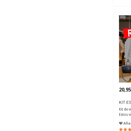
20,95
KIT E
Kit de 
Estos v
Añad