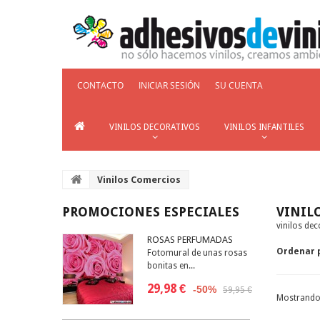
CONTACTO
INICIAR SESIÓN
SU CUENTA
VINILOS DECORATIVOS
VINILOS INFANTILES
Vinilos Comercios
PROMOCIONES ESPECIALES
VINIL
vinilos de
ROSAS PERFUMADAS
Ordenar 
Fotomural de unas rosas
bonitas en...
29,98 €
-50%
59,95 €
Mostrando 